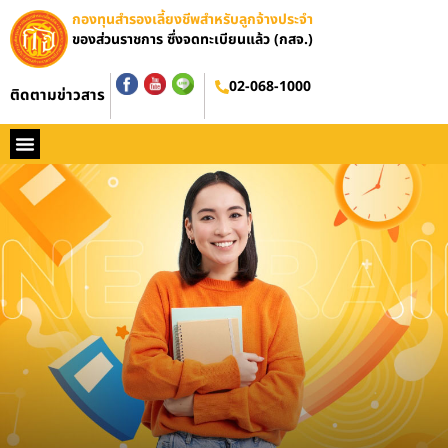
กองทุนสำรองเลี้ยงชีพสำหรับลูกจ้างประจำ
ของส่วนราชการ ซึ่งจดทะเบียนแล้ว (กสจ.)
อบรมออนไลน์
02-068-1000
ติดตามข่าวสาร
หน้าหลัก
ประวัติ กสจ.
กฏหมาย
ข่าว กสจ.
รายงานประจำปี
วารสารข่าว กสจ.
คู่มือปฏิบัติงาน
ติดต่อ กสจ.