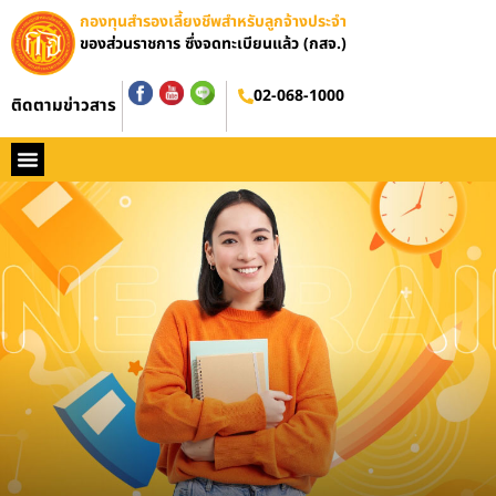
กองทุนสำรองเลี้ยงชีพสำหรับลูกจ้างประจำ
ของส่วนราชการ ซึ่งจดทะเบียนแล้ว (กสจ.)
อบรมออนไลน์
02-068-1000
ติดตามข่าวสาร
หน้าหลัก
ประวัติ กสจ.
กฏหมาย
ข่าว กสจ.
รายงานประจำปี
วารสารข่าว กสจ.
คู่มือปฏิบัติงาน
ติดต่อ กสจ.