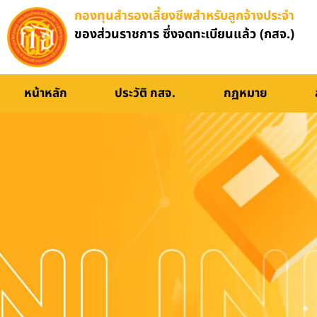
กองทุนสำรองเลี้ยงชีพสำหรับลูกจ้างประจำ
ของส่วนราชการ ซึ่งจดทะเบียนแล้ว (กสจ.)
อบรมออนไลน์
หน้าหลัก
ประวัติ กสจ.
กฏหมาย