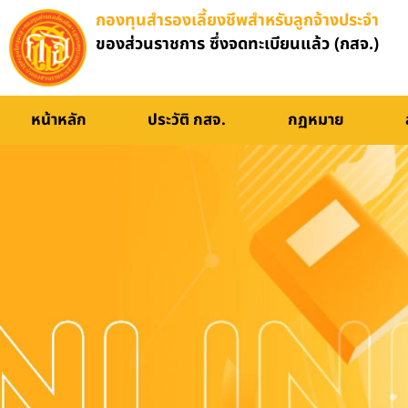
กองทุนสำรองเลี้ยงชีพสำหรับลูกจ้างประจำ
ของส่วนราชการ ซึ่งจดทะเบียนแล้ว (กสจ.)
อบรมออนไลน์
หน้าหลัก
ประวัติ กสจ.
กฏหมาย