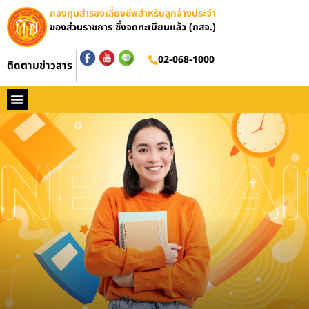
กองทุนสำรองเลี้ยงชีพสำหรับลูกจ้างประจำ
ของส่วนราชการ ซึ่งจดทะเบียนแล้ว (กสจ.)
อบรมออนไลน์
02-068-1000
ติดตามข่าวสาร
หน้าหลัก
ประวัติ กสจ.
กฏหมาย
ข่าว กสจ.
รายงานประจำปี
วารสารข่าว กสจ.
คู่มือปฏิบัติงาน
ติดต่อ กสจ.