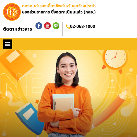
กองทุนสำรองเลี้ยงชีพสำหรับลูกจ้างประจำ
ของส่วนราชการ ซึ่งจดทะเบียนแล้ว (กสจ.)
อบรมออนไลน์
02-068-1000
ติดตามข่าวสาร
หน้าหลัก
ประวัติ กสจ.
กฏหมาย
ข่าว กสจ.
รายงานประจำปี
วารสารข่าว กสจ.
คู่มือปฏิบัติงาน
ติดต่อ กสจ.