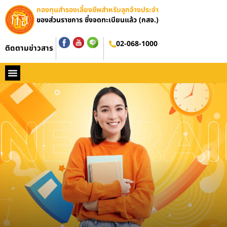
กองทุนสำรองเลี้ยงชีพสำหรับลูกจ้างประจำ
ของส่วนราชการ ซึ่งจดทะเบียนแล้ว (กสจ.)
อบรมออนไลน์
02-068-1000
ติดตามข่าวสาร
หน้าหลัก
ประวัติ กสจ.
กฏหมาย
ข่าว กสจ.
รายงานประจำปี
วารสารข่าว กสจ.
คู่มือปฏิบัติงาน
ติดต่อ กสจ.