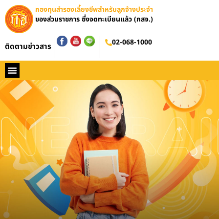
กองทุนสำรองเลี้ยงชีพสำหรับลูกจ้างประจำ
ของส่วนราชการ ซึ่งจดทะเบียนแล้ว (กสจ.)
อบรมออนไลน์
02-068-1000
ติดตามข่าวสาร
หน้าหลัก
ประวัติ กสจ.
กฏหมาย
ข่าว กสจ.
รายงานประจำปี
วารสารข่าว กสจ.
คู่มือปฏิบัติงาน
ติดต่อ กสจ.