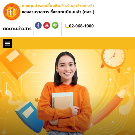
กองทุนสำรองเลี้ยงชีพสำหรับลูกจ้างประจำ
ของส่วนราชการ ซึ่งจดทะเบียนแล้ว (กสจ.)
อบรมออนไลน์
02-068-1000
ติดตามข่าวสาร
หน้าหลัก
ประวัติ กสจ.
กฏหมาย
ข่าว กสจ.
รายงานประจำปี
วารสารข่าว กสจ.
คู่มือปฏิบัติงาน
ติดต่อ กสจ.