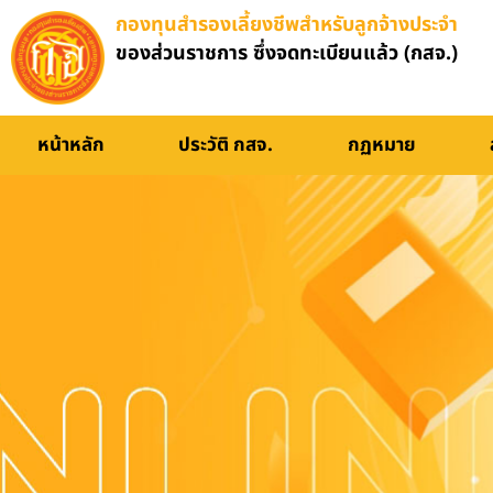
กองทุนสำรองเลี้ยงชีพสำหรับลูกจ้างประจำ
ของส่วนราชการ ซึ่งจดทะเบียนแล้ว (กสจ.)
อบรมออนไลน์
หน้าหลัก
ประวัติ กสจ.
กฏหมาย