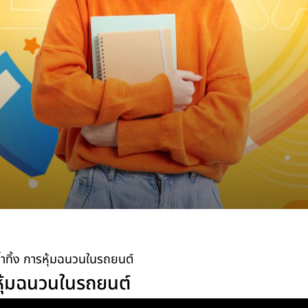
้ำทิ้ง การหุ้มฉนวนในรถยนต์
รหุ้มฉนวนในรถยนต์