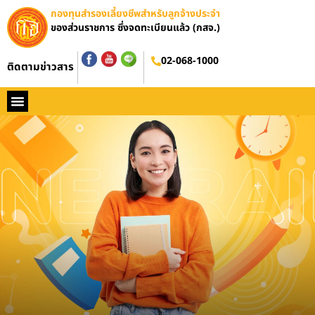
กองทุนสำรองเลี้ยงชีพสำหรับลูกจ้างประจำ
ของส่วนราชการ ซึ่งจดทะเบียนแล้ว (กสจ.)
อบรมออนไลน์
02-068-1000
ติดตามข่าวสาร
หน้าหลัก
ประวัติ กสจ.
กฏหมาย
ข่าว กสจ.
รายงานประจำปี
วารสารข่าว กสจ.
คู่มือปฏิบัติงาน
ติดต่อ กสจ.