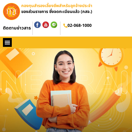
กองทุนสำรองเลี้ยงชีพสำหรับลูกจ้างประจำ
ของส่วนราชการ ซึ่งจดทะเบียนแล้ว (กสจ.)
อบรมออนไลน์
02-068-1000
ติดตามข่าวสาร
หน้าหลัก
ประวัติ กสจ.
กฏหมาย
ข่าว กสจ.
รายงานประจำปี
วารสารข่าว กสจ.
คู่มือปฏิบัติงาน
ติดต่อ กสจ.