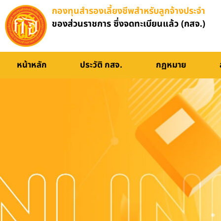
กองทุนสำรองเลี้ยงชีพสำหรับลูกจ้างประจำ
ของส่วนราชการ ซึ่งจดทะเบียนแล้ว (กสจ.)
อบรมออนไลน์
หน้าหลัก
ประวัติ กสจ.
กฏหมาย