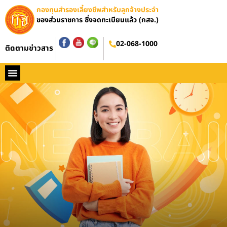
กองทุนสำรองเลี้ยงชีพสำหรับลูกจ้างประจำ
ของส่วนราชการ ซึ่งจดทะเบียนแล้ว (กสจ.)
อบรมออนไลน์
02-068-1000
ติดตามข่าวสาร
หน้าหลัก
ประวัติ กสจ.
กฏหมาย
ข่าว กสจ.
รายงานประจำปี
วารสารข่าว กสจ.
คู่มือปฏิบัติงาน
ติดต่อ กสจ.