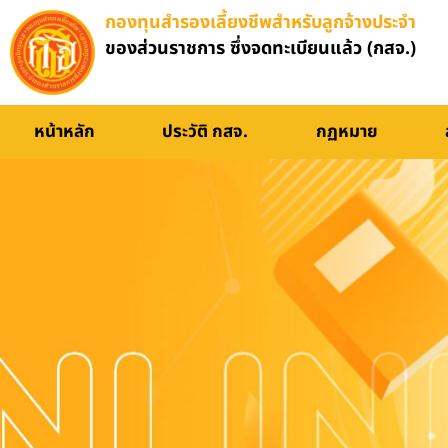
กองทุนสำรองเลี้ยงชีพสำหรับลูกจ้างประจำ
ของส่วนราชการ ซึ่งจดทะเบียนแล้ว (กสจ.)
อบรมออนไลน์
หน้าหลัก
ประวัติ กสจ.
กฏหมาย