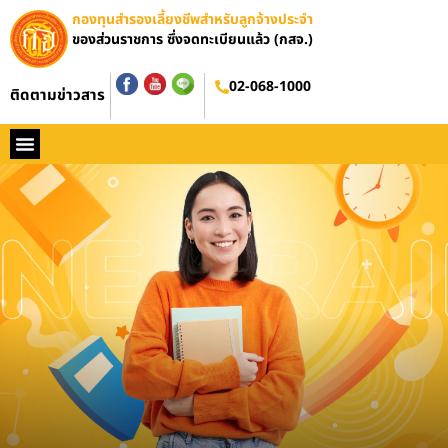
กองทุนสำรองเลี้ยงชีพสำหรับลูกจ้างประจำ
ของส่วนราชการ ซึ่งจดทะเบียนแล้ว (กสจ.)
อบรมออนไลน์
02-068-1000
ติดตามข่าวสาร
หน้าหลัก
ประวัติ กสจ.
กฏหมาย
ข่าว กสจ.
รายงานประจำปี
วารสารข่าว กสจ.
คู่มือปฏิบัติงาน
ติดต่อ กสจ.