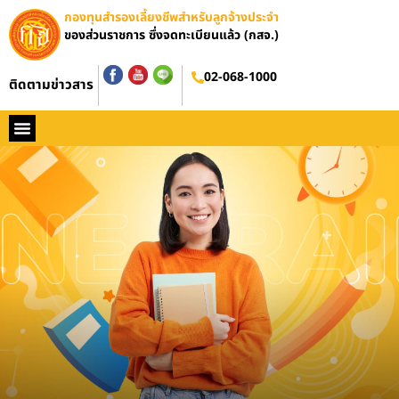
กองทุนสำรองเลี้ยงชีพสำหรับลูกจ้างประจำ
ของส่วนราชการ ซึ่งจดทะเบียนแล้ว (กสจ.)
อบรมออนไลน์
02-068-1000
ติดตามข่าวสาร
หน้าหลัก
ประวัติ กสจ.
กฏหมาย
ข่าว กสจ.
รายงานประจำปี
วารสารข่าว กสจ.
คู่มือปฏิบัติงาน
ติดต่อ กสจ.