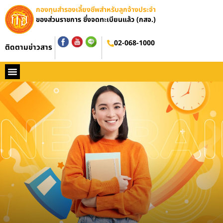
กองทุนสำรองเลี้ยงชีพสำหรับลูกจ้างประจำ
ของส่วนราชการ ซึ่งจดทะเบียนแล้ว (กสจ.)
อบรมออนไลน์
02-068-1000
ติดตามข่าวสาร
หน้าหลัก
ประวัติ กสจ.
กฏหมาย
ข่าว กสจ.
รายงานประจำปี
วารสารข่าว กสจ.
คู่มือปฏิบัติงาน
ติดต่อ กสจ.