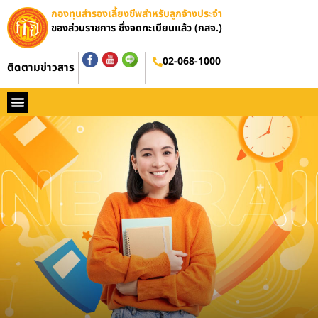
กองทุนสำรองเลี้ยงชีพสำหรับลูกจ้างประจำ
ของส่วนราชการ ซึ่งจดทะเบียนแล้ว (กสจ.)
อบรมออนไลน์
02-068-1000
ติดตามข่าวสาร
หน้าหลัก
ประวัติ กสจ.
กฏหมาย
ข่าว กสจ.
รายงานประจำปี
วารสารข่าว กสจ.
คู่มือปฏิบัติงาน
ติดต่อ กสจ.