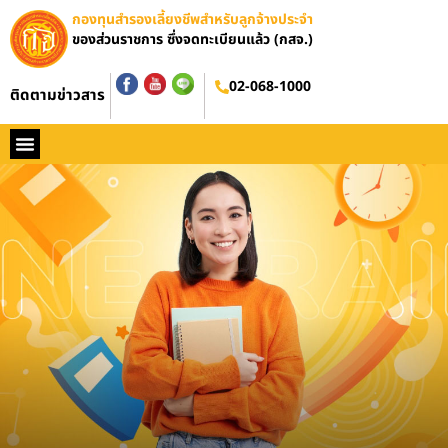
กองทุนสำรองเลี้ยงชีพสำหรับลูกจ้างประจำ
ของส่วนราชการ ซึ่งจดทะเบียนแล้ว (กสจ.)
อบรมออนไลน์
02-068-1000
ติดตามข่าวสาร
หน้าหลัก
ประวัติ กสจ.
กฏหมาย
ข่าว กสจ.
รายงานประจำปี
วารสารข่าว กสจ.
คู่มือปฏิบัติงาน
ติดต่อ กสจ.