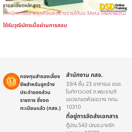
รายละเอียดหลักสูตร
เทคนิคการขยายธุรกิจและสร้างรายได้บน Meta แพลตฟอร์ม
ได้รับวุฒิบัตรเมื่อผ่านการสอบ
สำนักงาน กสจ.
กองทุนสำรองเลี้ยง
33/4 ชั้น 23 อาคารเอ เดอะ
ชีพสำหรับลูกจ้าง
ไนท์ทาวเวอร์ ถ.พระราม9
ประจำของส่วน
แขวง/เขตห้วยขวาง กทม.
ราชการ ซึ่งจด
10310
ทะเบียนแล้ว (กสจ.)
ที่อยู่การจัดส่งเอกสาร
ตู้ปณ.543 ปณจ.บางรัก