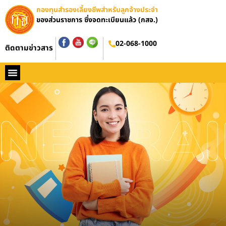
กองทุนสำรองเลี้ยงชีพสำหรับลูกจ้างประจำ
ของส่วนราชการ ซึ่งจดทะเบียนแล้ว (กสจ.)
อบรมออนไลน์
02-068-1000
ติดตามข่าวสาร
หน้าหลัก
ประวัติ กสจ.
กฏหมาย
ข่าว กสจ.
รายงานประจำปี
วารสารข่าว กสจ.
คู่มือปฏิบัติงาน
ติดต่อ กสจ.