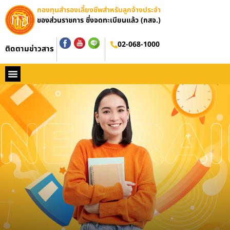
กองทุนสำรองเลี้ยงชีพสำหรับลูกจ้างประจำ
ของส่วนราชการ ซึ่งจดทะเบียนแล้ว (กสจ.)
อบรมออนไลน์
02-068-1000
ติดตามข่าวสาร
หน้าหลัก
ประวัติ กสจ.
กฏหมาย
ข่าว กสจ.
รายงานประจำปี
วารสารข่าว กสจ.
คู่มือปฏิบัติงาน
ติดต่อ กสจ.