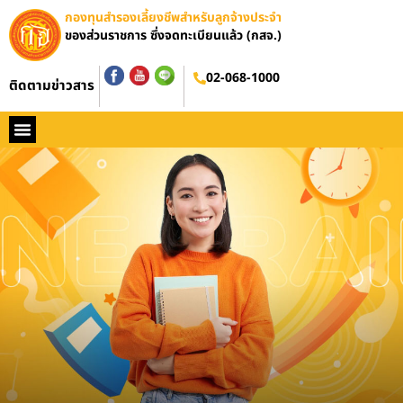
กองทุนสำรองเลี้ยงชีพสำหรับลูกจ้างประจำ
ของส่วนราชการ ซึ่งจดทะเบียนแล้ว (กสจ.)
อบรมออนไลน์
02-068-1000
ติดตามข่าวสาร
หน้าหลัก
ประวัติ กสจ.
กฏหมาย
ข่าว กสจ.
รายงานประจำปี
วารสารข่าว กสจ.
คู่มือปฏิบัติงาน
ติดต่อ กสจ.