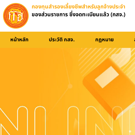
กองทุนสำรองเลี้ยงชีพสำหรับลูกจ้างประจำ
ของส่วนราชการ ซึ่งจดทะเบียนแล้ว (กสจ.)
อบรมออนไลน์
หน้าหลัก
ประวัติ กสจ.
กฏหมาย