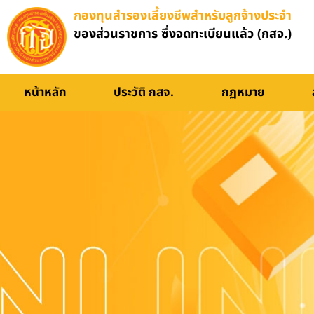
กองทุนสำรองเลี้ยงชีพสำหรับลูกจ้างประจำ
ของส่วนราชการ ซึ่งจดทะเบียนแล้ว (กสจ.)
อบรมออนไลน์
หน้าหลัก
ประวัติ กสจ.
กฏหมาย