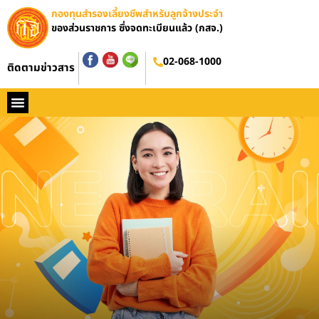
กองทุนสำรองเลี้ยงชีพสำหรับลูกจ้างประจำ
ของส่วนราชการ ซึ่งจดทะเบียนแล้ว (กสจ.)
อบรมออนไลน์
02-068-1000
ติดตามข่าวสาร
หน้าหลัก
ประวัติ กสจ.
กฏหมาย
ข่าว กสจ.
รายงานประจำปี
วารสารข่าว กสจ.
คู่มือปฏิบัติงาน
ติดต่อ กสจ.