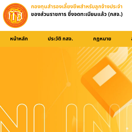
กองทุนสำรองเลี้ยงชีพสำหรับลูกจ้างประจำ
ของส่วนราชการ ซึ่งจดทะเบียนแล้ว (กสจ.)
อบรมออนไลน์
หน้าหลัก
ประวัติ กสจ.
กฏหมาย